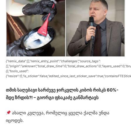
{"remix_data":[],"remix_entry_point":"challenges","source_tags":
[],"origin":"unknown","total_draw_time":0,"total_draw_actions":0,"layers_used":0,"b
{},"tools_used":
{"resize":1},"is_sticker":false,"edited_since_last_sticker_save":true,"containsFTEStick
თმის საღებავი სარძევე ჯირკვლის კიბოს რისკს 60%-
მდე ზრდის?! – გიორგი ფხაკაძე განმარტავს
ახალი კვლევა, რომელიც ყველა ქალმა უნდა
იცოდეს.