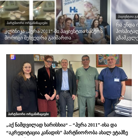
ᲞᲐᲪᲘᲔᲜᲢᲗᲐ Გ
ᲞᲐᲠᲢᲜᲘᲝᲠᲘ ᲝᲠᲒᲐᲜᲘᲖᲐᲪᲘᲔᲑᲘ
რა უნდა 
კლინიკა „ჰერა 2011“-ში პაციენტთა საბჭოს
ჰოსპიტალ
მორიგი შეხვედრა გაიმართა
გზამკვლ
პარტნიორი ორგანიზაციები
„აქ ნამდვილად ხარისხია“ – “ჰერა 2011”-ისა და
“აკრედიტაცია კანადის” პარტნიორობა ახალ ეტაპზე