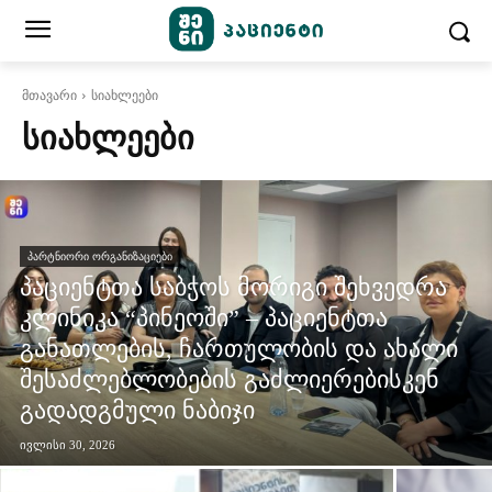
მთავარი
სიახლეები
ᲡᲘᲐᲮᲚᲔᲔᲑᲘ
ᲞᲐᲠᲢᲜᲘᲝᲠᲘ ᲝᲠᲒᲐᲜᲘᲖᲐᲪᲘᲔᲑᲘ
პაციენტთა საბჭოს მორიგი შეხვედრა
კლინიკა “პინეოში” – პაციენტთა
განათლების, ჩართულობის და ახალი
შესაძლებლობების გაძლიერებისკენ
გადადგმული ნაბიჯი
ივლისი 30, 2026