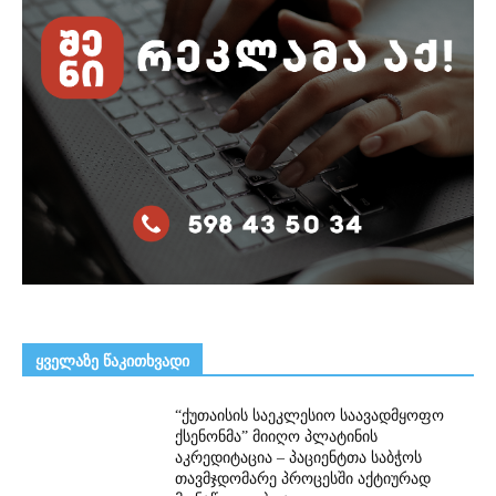
ᲧᲕᲔᲚᲐᲖᲔ ᲬᲐᲙᲘᲗᲮᲕᲐᲓᲘ
“ქუთაისის საეკლესიო საავადმყოფო
ქსენონმა” მიიღო პლატინის
აკრედიტაცია – პაციენტთა საბჭოს
თავმჯდომარე პროცესში აქტიურად