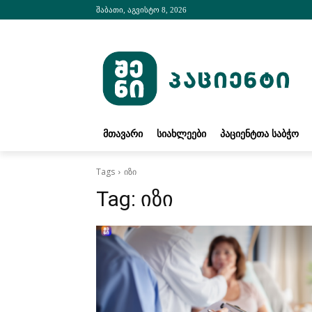
შაბათი, აგვისტო 8, 2026
ᲛᲗᲐᲕᲐᲠᲘ
ᲡᲘᲐᲮᲚᲔᲔᲑᲘ
ᲞᲐᲪᲘᲔᲜᲢᲗᲐ ᲡᲐᲑᲭᲝ
Tags
იზი
Tag:
იზი