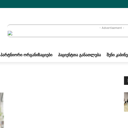
- Advertisement -
ᲞᲐᲠᲢᲜᲘᲝᲠᲘ ᲝᲠᲒᲐᲜᲘᲖᲐᲪᲘᲔᲑᲘ
ᲞᲐᲪᲘᲔᲜᲢᲗᲐ ᲒᲐᲜᲐᲗᲚᲔᲑᲐ
ᲨᲔᲜᲘ ᲙᲐᲑᲘᲜ