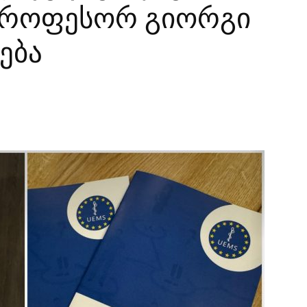
პროფესორ გიორგი
ება