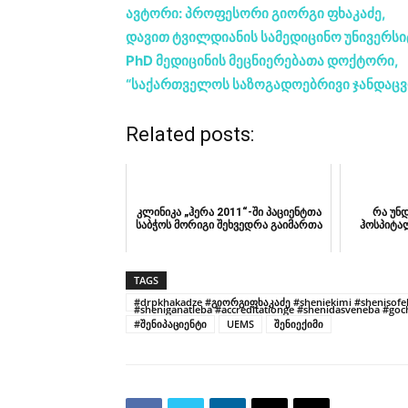
ავტორი: პროფესორი გიორგი ფხაკაძე,
დავით ტვილდიანის სამედიცინო უნივერს
PhD მედიცინის მეცნიერებათა დოქტორი,
“საქართველოს საზოგადოებრივი ჯანდაცვი
Related posts:
კლინიკა „ჰერა 2011“-ში პაციენტთა
რა უნდ
საბჭოს მორიგი შეხვედრა გაიმართა
ჰოსპიტალ
TAGS
#drpkhakadze #გიორგიფხაკაძე #sheniekimi #shenisofeli
#sheniganatleba #accreditationge #shenidasveneba #goch
#შენიპაციენტი
UEMS
შენიექიმი